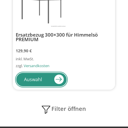
auf
der
Produktseite
gewählt
werden
Ersatzbezug 300×300 für Himmelsö
PREMIUM
129,90
€
inkl. MwSt.
zzgl.
Versandkosten
Dieses
Produkt
Auswahl
weist
mehrere
Varianten
auf.
Filter öffnen
Die
Optionen
können