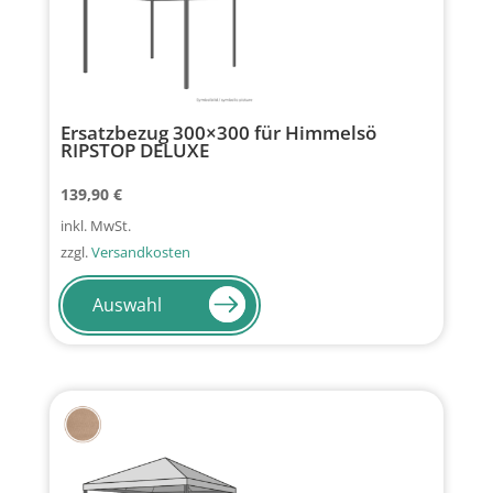
Ersatzbezug 300×300 für Himmelsö
RIPSTOP DELUXE
139,90
€
inkl. MwSt.
zzgl.
Versandkosten
Dieses
Produkt
Auswahl
weist
mehrere
Varianten
auf.
Die
Optionen
können