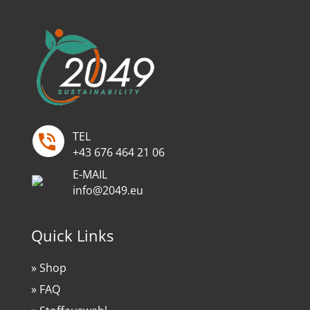
auf
der
Produktseite
gewählt
werden
TEL
+43 676 464 21 06
E-MAIL
info@2049.eu
Quick Links
» Shop
» FAQ