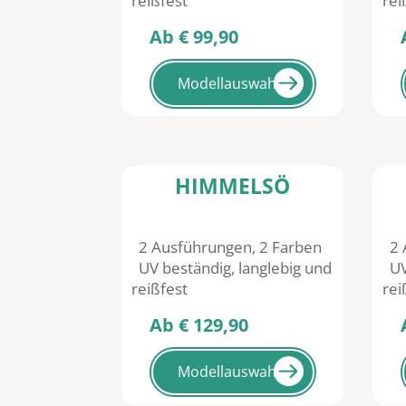
reißfest
rei
Ab € 99,90
Ab
Modellauswahl
HIMMELSÖ
2 Ausführungen, 2 Farben
2 
UV beständig, langlebig und
UV 
reißfest
rei
Ab € 129,90
Ab
Modellauswahl