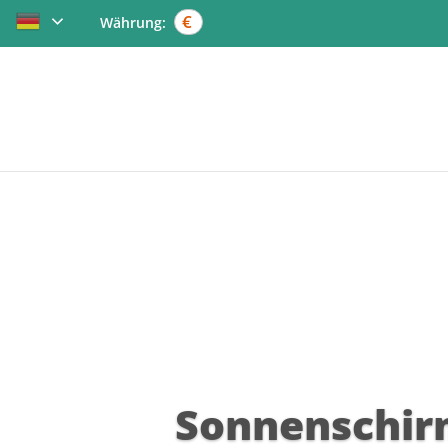
€
Währung: