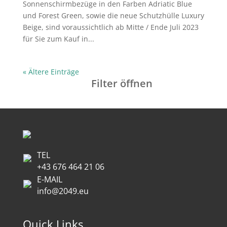
Sonnenschirmbezüge in den Farben Adriatic Blue
und Forest Green, sowie die neue Schutzhülle Luxury
Beige, sind voraussichtlich ab Mitte / Ende Juli 2023
für Sie zum Kauf in...
« Ältere Einträge
Filter öffnen
TEL
+43 676 464 21 06
E-MAIL
info@2049.eu
Quick Links